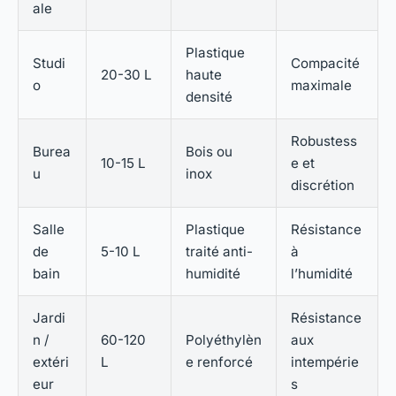
ale
Plastique
Studi
Compacité
20-30 L
haute
o
maximale
densité
Robustess
Burea
Bois ou
10-15 L
e et
u
inox
discrétion
Salle
Plastique
Résistance
de
5-10 L
traité anti-
à
bain
humidité
l’humidité
Jardi
Résistance
n /
60-120
Polyéthylèn
aux
extéri
L
e renforcé
intempérie
eur
s