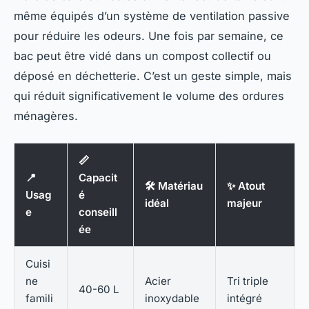
même équipés d’un système de ventilation passive
pour réduire les odeurs. Une fois par semaine, ce
bac peut être vidé dans un compost collectif ou
déposé en déchetterie. C’est un geste simple, mais
qui réduit significativement le volume des ordures
ménagères.
📏
📍
Capacit
🛠️ Matériau
✨ Atout
Usag
é
idéal
majeur
e
conseill
ée
Cuisi
ne
Acier
Tri triple
40-60 L
famili
inoxydable
intégré