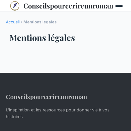
Conseilspourecrireunroman
Accueil
›
Mentions légales
Mentions légales
Conseilspourecrireunroman
L'inspiration et les ressources pour donner vie à vos
histoires