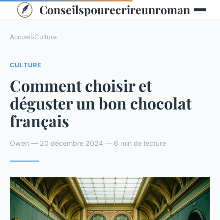
Conseilspourecrireunroman
Accueil
›
Culture
CULTURE
Comment choisir et
déguster un bon chocolat
français
Owen — 20 décembre 2024 — 6 min de lecture