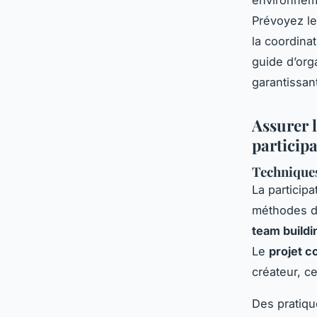
Prévoyez le
la coordinat
guide d’org
garantissant
Assurer l
particip
Techniques
La participa
méthodes d
team buildi
Le
projet co
créateur, c
Des pratiq