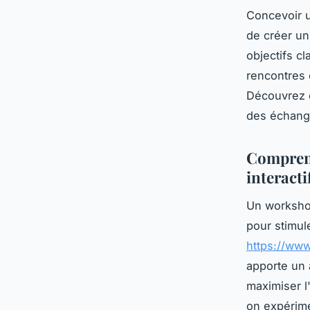
Concevoir un
de créer un
objectifs c
rencontres 
Découvrez c
des échange
Comprend
interacti
Un workshop
pour stimul
https://ww
apporte un 
maximiser l'
on expérime