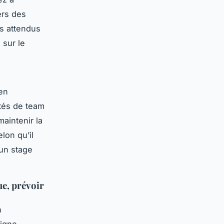
ers des
ts attendus
 sur le
 en
ités de team
maintenir la
lon qu’il
’un stage
ue, prévoir
n
igne.