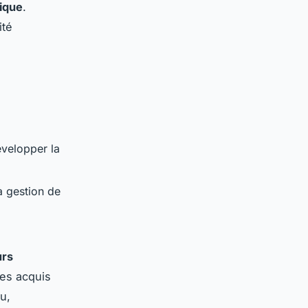
tique
.
ité
velopper la
a gestion de
urs
des acquis
u,