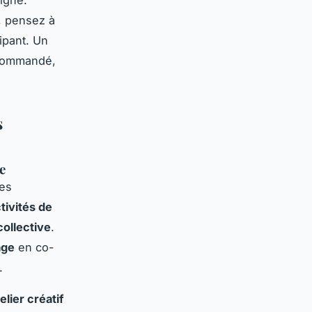
, pensez à
cipant. Un
ecommandé,
s
e
es
tivités de
collective
.
age
en co-
.
elier créatif