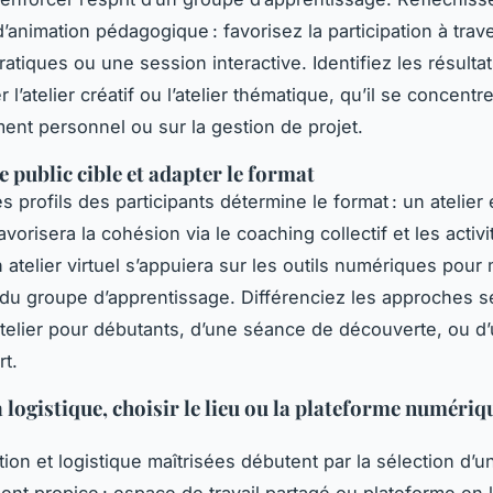
d’animation pédagogique : favorisez la participation à trav
atiques ou une session interactive. Identifiez les résulta
 l’atelier créatif ou l’atelier thématique, qu’il se concentre
nt personnel ou sur la gestion de projet.
le public cible et adapter le format
s profils des participants détermine le format : un atelier
avorisera la cohésion via le coaching collectif et les activ
n atelier virtuel s’appuiera sur les outils numériques pour 
u groupe d’apprentissage. Différenciez les approches se
 atelier pour débutants, d’une séance de découverte, ou d
rt.
a logistique, choisir le lieu ou la plateforme numériq
tion et logistique maîtrisées débutent par la sélection d’u
nt propice : espace de travail partagé ou plateforme en l