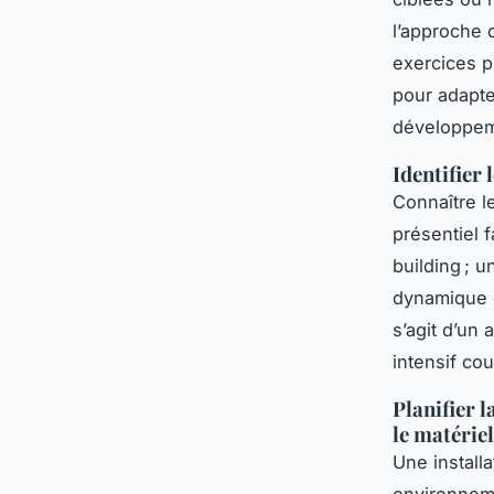
l’approche 
exercices pr
pour adapter
développeme
Identifier 
Connaître le
présentiel f
building ; u
dynamique d
s’agit d’un
intensif cou
Planifier l
le matériel
Une installa
environneme