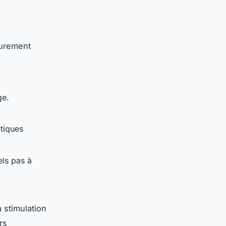
purement
ge.
atiques
els pas à
 stimulation
rs