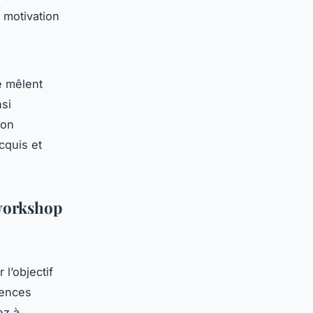
a motivation
se mêlent
nsi
ion
cquis et
 workshop
 l’objectif
tences
ez à