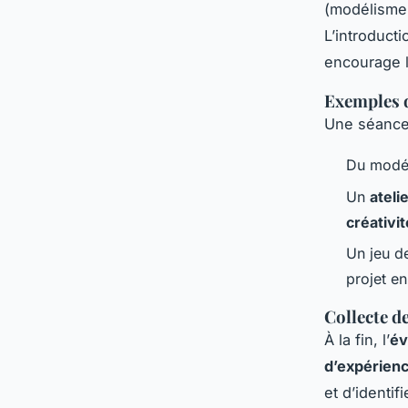
(modélisme,
L’introduct
encourage l
Exemples d
Une séance 
Du modél
Un
ateli
créativi
Un jeu d
projet e
Collecte d
À la fin, l’
év
d’expérien
et d’identif