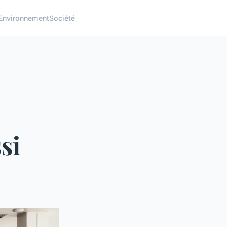
Environnement
Société
si