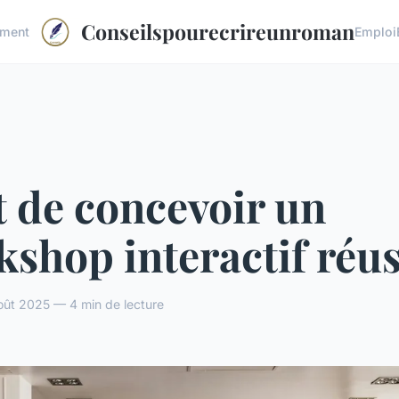
Conseilspourecrireunroman
ement
Emploi
t de concevoir un
shop interactif réus
ût 2025 — 4 min de lecture