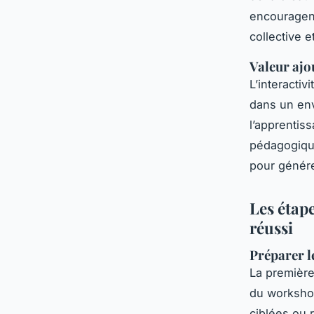
encouragent
collective e
Valeur ajou
L’interactiv
dans un env
l’apprentiss
pédagogique
pour génére
Les étap
réussi
Préparer le
La premièr
du workshop
ciblées ou 