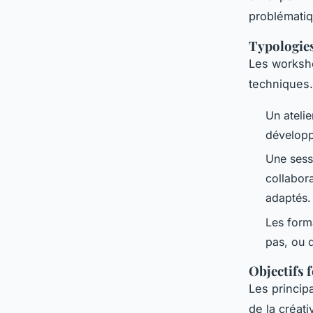
problématiq
Typologie
Les worksho
techniques.
Un atelie
développ
Une sess
collabora
adaptés.
Les form
pas, ou 
Objectifs
Les princip
de la créati