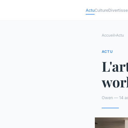
Actu
Culture
Divertiss
Accueil
›
Actu
ACTU
L'ar
work
Owen — 14 ao