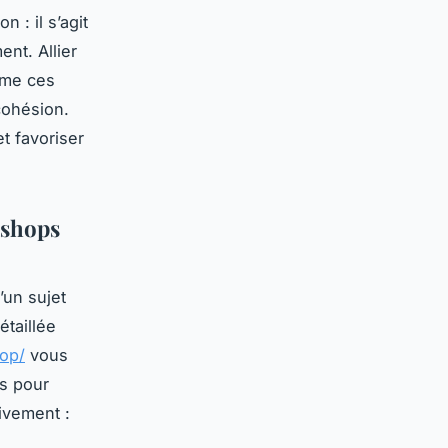
 : il s’agit
nt. Allier
orme ces
cohésion.
t favoriser
kshops
’un sujet
étaillée
op/
vous
ls pour
tivement :