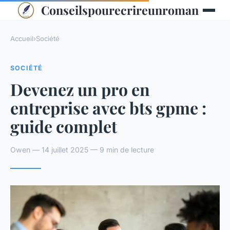
Conseilspourecrireunroman
Accueil
›
Société
SOCIÉTÉ
Devenez un pro en
entreprise avec bts gpme :
guide complet
Owen — 14 juillet 2025 — 9 min de lecture